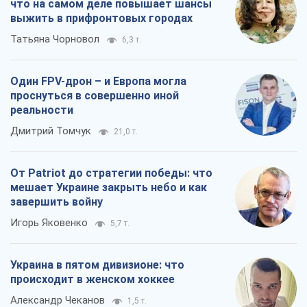
что на самом деле повышает шансы
выжить в прифронтовых городах
Татьяна Чорновол
6,3 т.
Один FPV-дрон – и Европа могла
проснуться в совершенно иной
реальности
Дмитрий Томчук
21,0 т.
От Patriot до стратегии победы: что
мешает Украине закрыть небо и как
завершить войну
Игорь Яковенко
5,7 т.
Украина в пятом дивизионе: что
происходит в женском хоккее
Александр Чеканов
1,5 т.