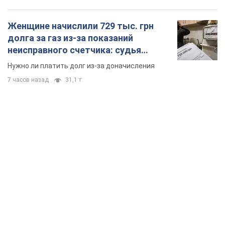
Женщине начислили 729 тыс. грн
долга за газ из-за показаний
неисправного счетчика: судья
вынес неожиданное решение
Нужно ли платить долг из-за доначисления
7 часов назад
31,1 т.