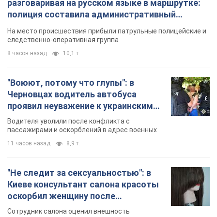
разговаривая на русском языке в маршрутке:
полиция составила административный
протокол. Видео
На место происшествия прибыли патрульные полицейские и
следственно-оперативная группа
8 часов назад
10,1 т.
"Воюют, потому что глупы": в
Черновцах водитель автобуса
проявил неуважение к украинским
военным и поплатился за это.
Водителя уволили после конфликта с
Видео
пассажирами и оскорблений в адрес военных
11 часов назад
8,9 т.
"Не следит за сексуальностью": в
Киеве консультант салона красоты
оскорбил женщину после
химиотерапии, разгорелся скандал.
Сотрудник салона оценил внешность