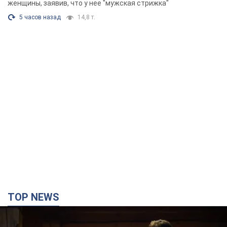
Фото
женщины, заявив, что у нее "мужская стрижка"
5 часов назад
14,8 т.
TOP NEWS