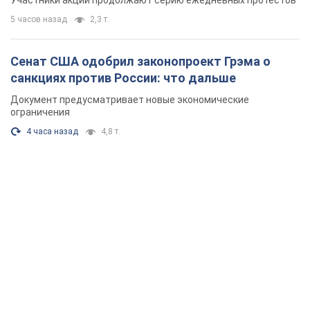
Участники акций продолжают серию ежедневных протестов
5 часов назад
2,3 т.
Сенат США одобрил законопроект Грэма о
санкциях против России: что дальше
Документ предусматривает новые экономические
ограничения
4 часа назад
4,8 т.