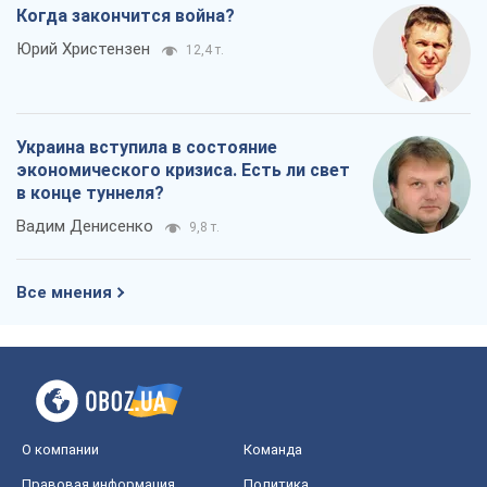
Вадим Денисенко
9,8 т.
Все мнения
О компании
Команда
Правовая информация
Политика
конфиденциальности
Реклама на сайте
Документы
Редакционная политика
Журналисты OBOZ.UA на месте
событий
OBOZ.UA
Политика