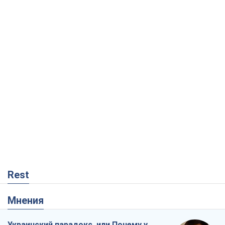
Rest
Мнения
Украинский парадокс, или Почему у
Путина ничего не получилось с
Украиной
Виталий Портников
876
Москва выдвигает претензии Пекину:
дружба превращается в зависимость
России от Китая