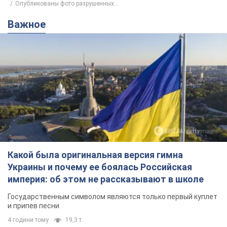
Какой была оригинальная версия гимна
Украины и почему ее боялась Российская
империя: об этом не рассказывают в школе
Государственным символом являются только первый куплет
и припев песни
4 години тому
19,3 т.
Александру Пономареву – 53: что
известно о трех детях секс-
символа 90-х и как они выглядят
Несмотря на развитие карьеры, артист не
забывал о личном счастье
10 годин тому
8,7 т.