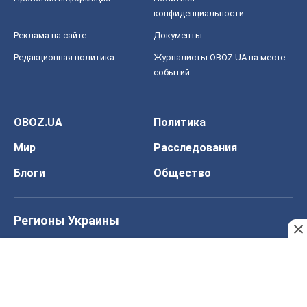
Мир
Расследования
Блоги
Общество
Регионы Украины
Киев
Харьков
Запорожье
Днепр
Черкассы
Спорт
Футбол
Баскетбол
Хоккей
Бокс
Формула-1
Моя школа