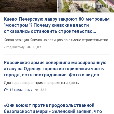
Российская армия совершила массированную
атаку на Одессу: горела историческая часть
города, есть пострадавшие. Фото и видео
Для террора враг применил ракеты и дроны
12 хвилин тому
52,8 т.
«Они воюют против продовольственной
безопасности мира!» Зеленский заявил, что
российская армия вновь обстреляла порт в
Одессе
Только за неделю против Украины было применено десятки
ракет, большинство из которых – баллистические
2 години тому
789