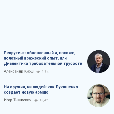
Рекрутинг: обновленный и, похоже,
полезный вражеский опыт, или
Диалектика требовательной трусости
Александр Кирш
1,1 т.
Ни оружия, ни людей: как Лукашенко
создает новую армию
Игар Тышкевич
16,4 т.
Когда закончится война?
Юрий Христензен
12,4 т.
Украина вступила в состояние
экономического кризиса. Есть ли свет
в конце туннеля?