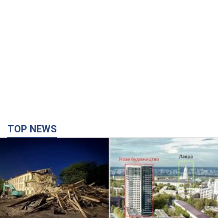
TOP NEWS
Киево-Печерскую лавру закроют 80-метровым
"монстром"? Почему киевские власти
отказались остановить строительство
небоскреба "московского верующего"
Какая реакция Кличко на петицию по отмене строительства
2 години тому
13,0 т.