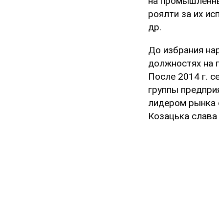
на промышленны
роялти за их и
др.
До избрания на
должностях на п
После 2014 г. с
группы предприя
лидером рынка с
Козацька слава 