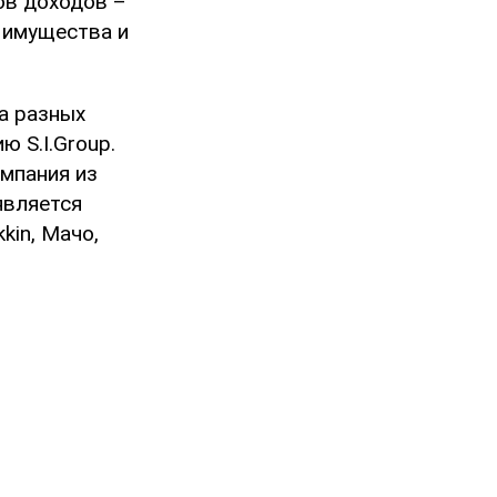
ов доходов –
 имущества и
а разных
 S.I.Group.
омпания из
является
kin, Мачо,