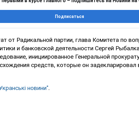
 первыми в курсе главного – подпишитесь на Новини на
Подписаться
ат от Радикальной партии, глава Комитета по во
итики и банковской деятельности Сергей Рыбалка
едование, инициированное Генеральной прокурат
схождения средств, которые он задекларировал 
"Укранські новини"
.