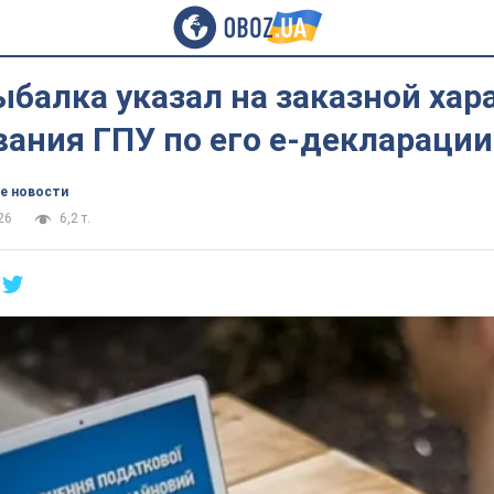
балка указал на заказной хар
ания ГПУ по его е-декларации
е новости
26
6,2 т.