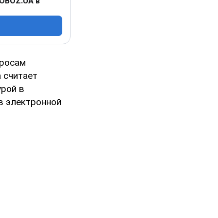
 OBOZ.UA в
просам
 считает
урой в
в электронной