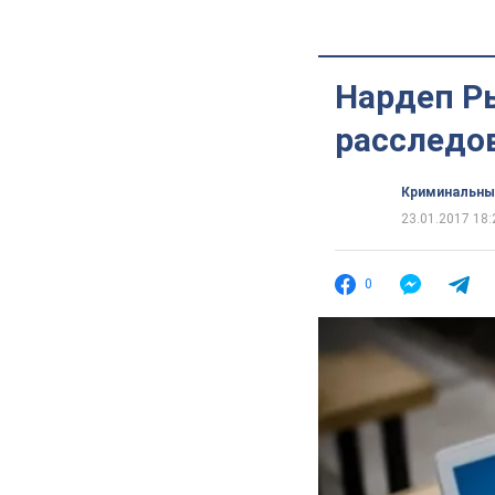
Нардеп Ры
расследов
Криминальны
23.01.2017 18:
0