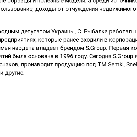
е образцы и полезные модели, а среди источник
спользование, доходы от отчуждения недвижимого
родным депутатом Украины, С. Рыбалка работал н
редприятиях, которые ранее входили в корпорацию
емья нардепа владеет брендом S.Group. Первая к
тий была основана в 1996 году. Сегодня S.Group 
нэков, производит продукцию под ТМ Semki, Snek
и другие.