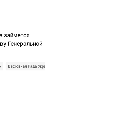
а займется
ву Генеральной
е
Верховная Рада Украины
Радикальная партия Ляшко
Сергей Рыба