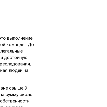
это выполнение
кой команды. До
 легальные
 и достойную
преследования,
екая людей на
овне свыше 9
 на сумму около
собственности