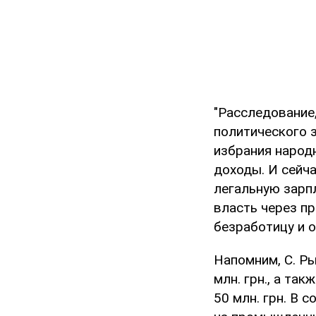
"Расследование
политического 
избрания народ
доходы. И сейч
легальную зарп
власть через пр
безработицу и о
Напомним, С. Р
млн. грн., а та
50 млн. грн. В 