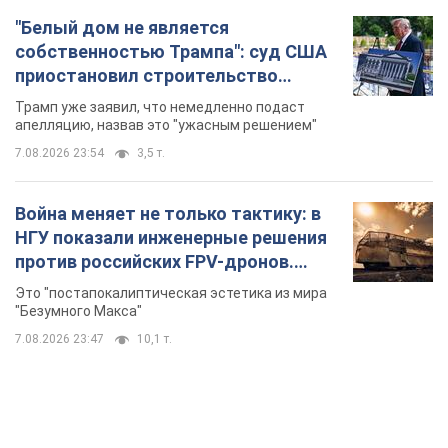
"Белый дом не является
собственностью Трампа": суд США
приостановил строительство
бального зала стоимостью 400 млн
Трамп уже заявил, что немедленно подаст
долларов
апелляцию, назвав это "ужасным решением"
7.08.2026 23:54
3,5 т.
Война меняет не только тактику: в
НГУ показали инженерные решения
против российских FPV-дронов.
Фото
Это "постапокалиптическая эстетика из мира
"Безумного Макса"
7.08.2026 23:47
10,1 т.