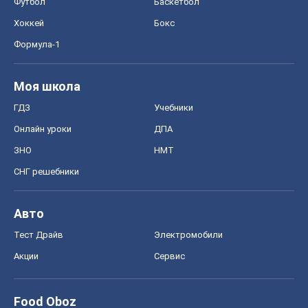
Футбол
Баскетбол
Хоккей
Бокс
Формула-1
Моя школа
ГДЗ
Учебники
Онлайн уроки
ДПА
ЗНО
НМТ
СНГ решебники
Авто
Тест Драйв
Электромобили
Акции
Сервис
Food Oboz