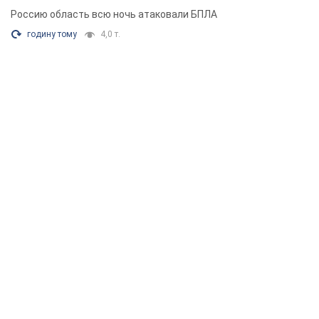
видео
Россию область всю ночь атаковали БПЛА
годину тому
4,0 т.