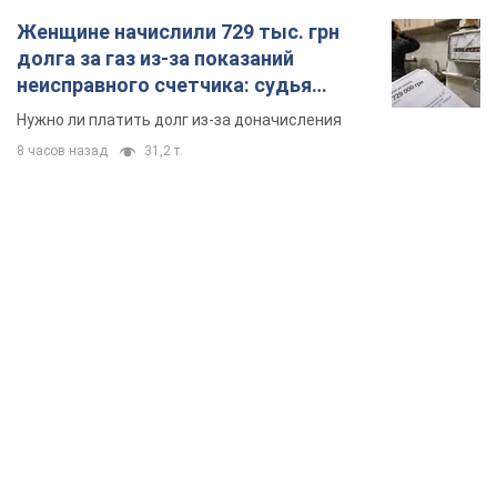
Женщине начислили 729 тыс. грн
долга за газ из-за показаний
неисправного счетчика: судья
вынес неожиданное решение
Нужно ли платить долг из-за доначисления
8 часов назад
31,2 т.