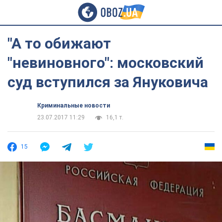
"А то обижают
"невиновного": московский
суд вступился за Януковича
Криминальные новости
23.07.2017 11:29
16,1 т.
15