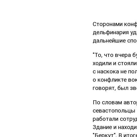
Сторонами конф
дельфинария уда
дальнейшие спо
"То, что вчера 
ходили и стояли
с наскока не п
о конфликте во
говорят, был зв
По словам автор
севастопольцы —
работали сотру
Здание и наход
"Беркут". В ито