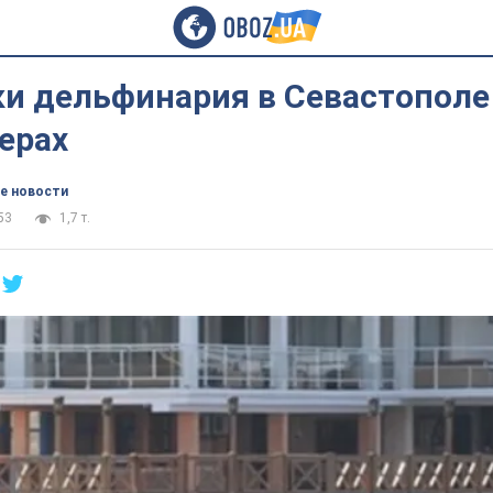
ки дельфинария в Севастополе
терах
е новости
53
1,7 т.