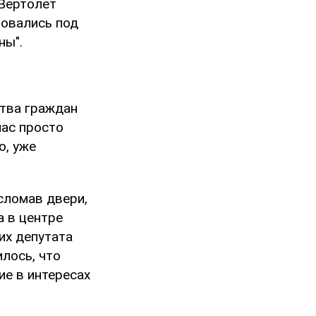
"Вертолет
ровались под
ны".
ства граждан
час просто
ю, уже
сломав двери,
 в центре
их депутата
лось, что
е в интересах