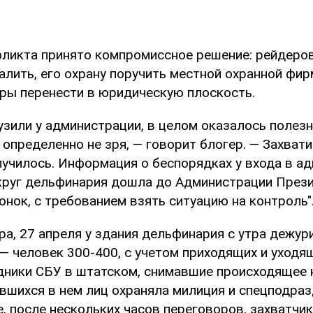
ликта принято компромиссное решение: рейдеров
лить, его охрану поручить местной охранной фирм
ры перенести в юридическую плоскость.
бузили у администрации, в целом оказалось полез
 определенно не зря, — говорит блогер. — Захват
олучилось. Информация о беспорядках у входа в а
круг дельфинария дошла до Администрации Презид
онок, с требованием взять ситуацию на контроль"
а, 27 апреля у здания дельфинария с утра дежур
 человек 300-400, с учетом приходящих и уходящ
дники СБУ в штатском, снимавшие происходящее н
ившихся в нем лиц охраняла милиция и спецподра
ге, после нескольких часов переговоров, захватчи