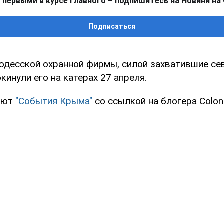
 первыми в курсе главного – подпишитесь на Новини на
Подписаться
одесской охранной фирмы, силой захватившие се
кинули его на катерах 27 апреля.
ают
"События Крыма"
со ссылкой на блогера Colon