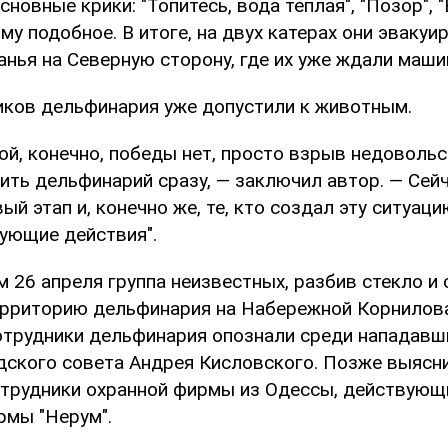
сновные крики: "Топитесь, вода теплая", "Позор", 
му подобное. В итоге, на двух катерах они эвакуи
нья на Северную сторону, где их уже ждали маши
иков дельфинария уже допустили к животным.
ой, конечно, победы нет, просто взрыв недоволь
ить дельфинарий сразу, — заключил автор. — Сей
ый этап и, конечно же, те, кто создал эту ситуаци
ующие действия".
 26 апреля группа неизвестных, разбив стекло и 
ерриторию дельфинария на Набережной Корнилова
отрудники дельфинария опознали среди нападавш
дского совета Андрея Кисловского. Позже выясни
отрудники охранной фирмы из Одессы, действующи
рмы "Нерум".