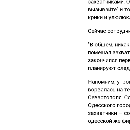
захватчиками. О
вызывайте" и то
крики и улюлюка
Сейчас сотрудн
"В общем, никак
помешал захват
закончился перв
планируют след
Напомним, утром
ворвалась на т
Севастополя. С
Одесского горо
захватчики — с
одесской же фи