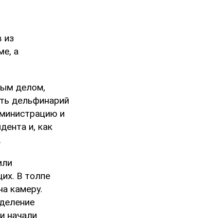
 из
е, а
ным делом,
ить дельфинарий
дминистрацию и
ента и, как
.
или
их. В толпе
а камеру.
зделение
ки начали