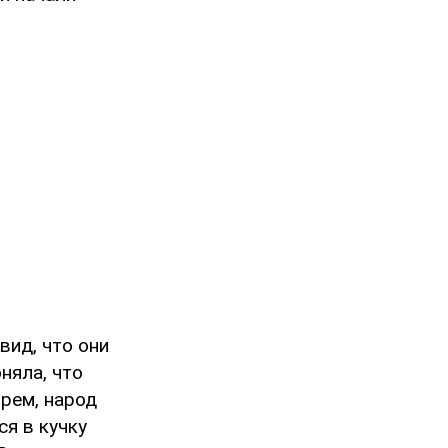
вид, что они
няла, что
орем, народ
я в кучку