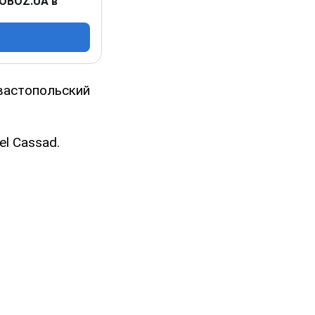
 OBOZ.UA в
вастопольский
el Cassad.