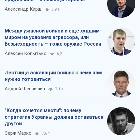
Александр Кирш
6,9 т.
Между ужасной войной и еще худшим
миром на условиях агрессора, или
Безысходность – тоже оружие России
Алексей Копытько
6,2 т.
Лестница эскалации войны: к чему нам
нужно готовиться
Андрей Шевчишин
7,1 т.
"Когда хочется мести": почему
стратегия Украины должна оставаться
другой
Серж Марко
7,6 т.