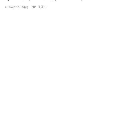
2 години тому
3,2 т.