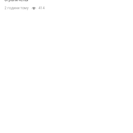
2 години тому
414