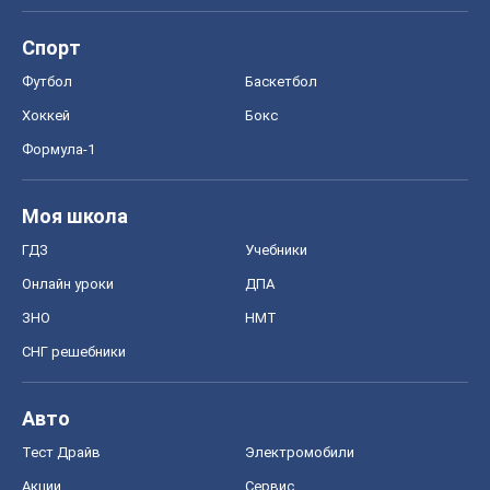
Спорт
Футбол
Баскетбол
Хоккей
Бокс
Формула-1
Моя школа
ГДЗ
Учебники
Онлайн уроки
ДПА
ЗНО
НМТ
СНГ решебники
Авто
Тест Драйв
Электромобили
Акции
Сервис