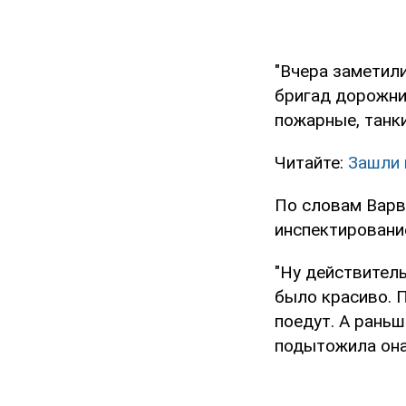
"Вчера заметили
бригад дорожни
пожарные, танки,
Читайте:
Зашли 
По словам Варвы
инспектировани
"Ну действитель
было красиво. 
поедут. А рань
подытожила она