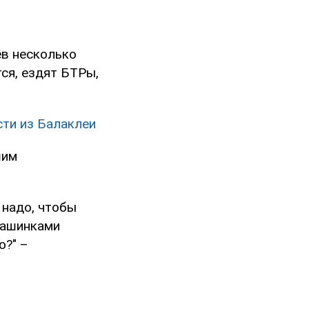
ев несколько
ся, ездят БТРы,
сти из Балаклеи
шим
 надо, чтобы
машинками
о?" –