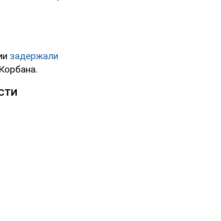
ции
задержали
Корбана.
ОСТИ