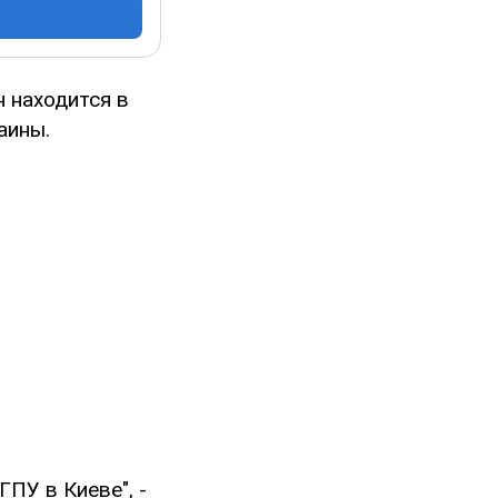
н находится в
аины.
ПУ в Киеве", -