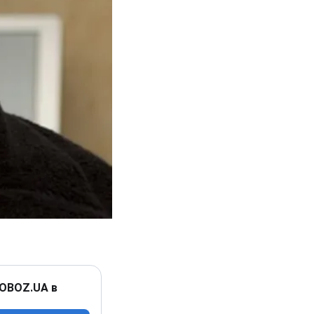
 OBOZ.UA в