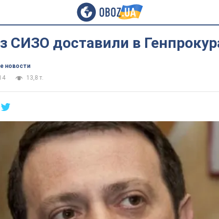
з СИЗО доставили в Генпрокур
е новости
14
13,8 т.