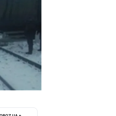
 OBOZ.UA в