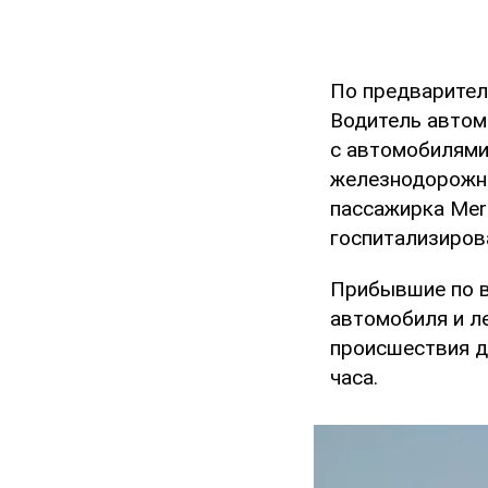
По предварител
Водитель автом
с автомобилями 
железнодорожны
пассажирка Mer
госпитализиров
Прибывшие по в
автомобиля и л
происшествия д
часа.