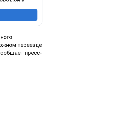
тного
рожном переезде
сообщает пресс-