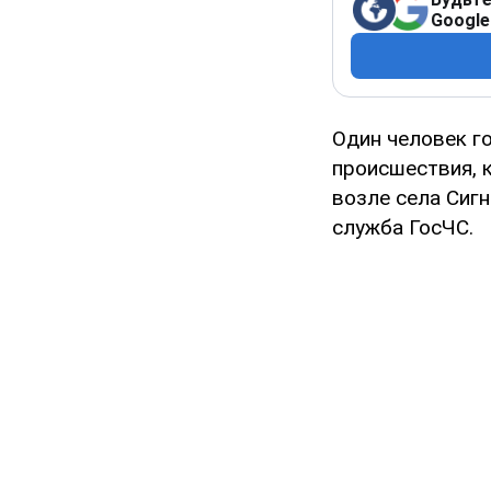
Google
Один человек г
происшествия, 
возле села Сиг
служба ГосЧС.