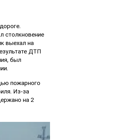
дороге.
ил столкновение
ик выехал на
результате ДТП
ия, был
ии.
щью пожарного
иля. Из-за
ержано на 2