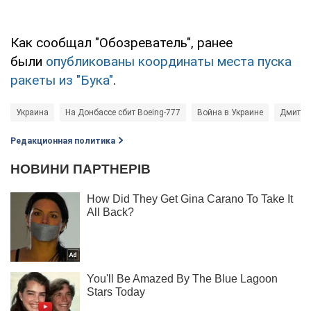
Как сообщал "Обозреватель", ранее
были
опубликованы координаты места пуска
ракеты из "Бука"
.
Украина
На Донбассе сбит Boeing-777
Война в Украине
Дмитри
Редакционная политика