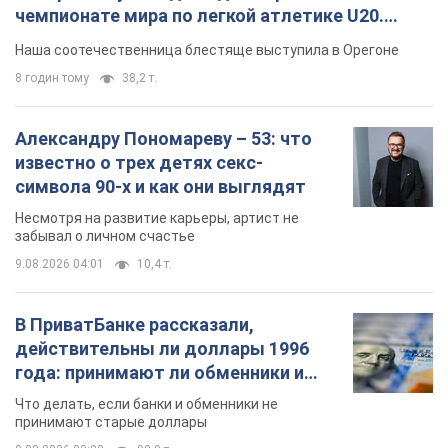
чемпионате мира по легкой атлетике U20.
Видео
Наша соотечественница блестяще выступила в Орегоне
8 годин тому
38,2 т.
Александру Пономареву – 53: что
известно о трех детях секс-
символа 90-х и как они выглядят
Несмотря на развитие карьеры, артист не
забывал о личном счастье
9.08.2026 04:01
10,4 т.
В ПриватБанке рассказали,
действительны ли доллары 1996
года: принимают ли обменники и
банки такие купюры
Что делать, если банки и обменники не
принимают старые доллары