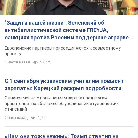
С 1 сентября украинским учителям повысят
зарплаты: Корецкий раскрыл подробности
Одновременно с повышением зарплат педагогам
правительство объявило об увеличении студенческих
стипендий
2 часа назад
1,7 т.
«Нам они тоже нужны»: Трамп ответил на
просьбу Зеленского о передаче Украине ракет
для Patriot
Американские запасы отдельных видов боеприпасов
ограничены
2 часа назад
384