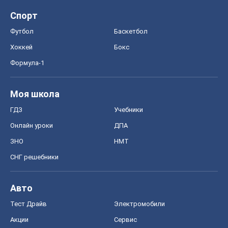
ЗНО
НМТ
СНГ решебники
Авто
Тест Драйв
Электромобили
Акции
Сервис
Food Oboz
Рецепты
Напитки
Диеты
Экономика
Рынки и компании
Mакроэкономика