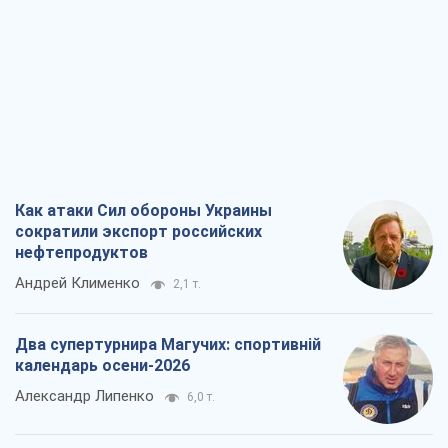
Андрей Клименко
2,1 т.
Два супертурнира Магучих: спортивній
календарь осени-2026
Александр Липенко
6,0 т.
Ракетный щит и меч Украины: ставка
на производство собственных ракет
Кирилл Татаринов
2,8 т.
Посмертная "презумпция виновности":
кто разрешил ТЦК судить погибших
защитников
Марина Ставнійчук
6,5 т.