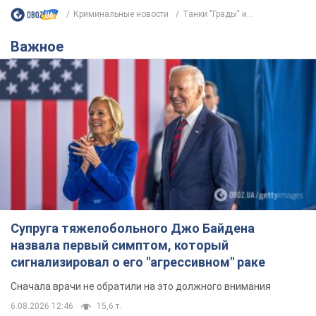
Супруга тяжелобольного Джо Байдена
назвала первый симптом, который
сигнализировал о его "агрессивном" раке
Сначала врачи не обратили на это должного внимания
6.08.2026 12:46
15,6 т.
Отпуск Леси Никитюк в Карпатах
обернулся скандалом: почему
ведущую несправедливо захейтили
Знаменитость вышла на прямую
коммуникацию в сети и расставила все точки
над "i"
9 часов назад
12,4 т.
"Динамо" с победы стартовало в