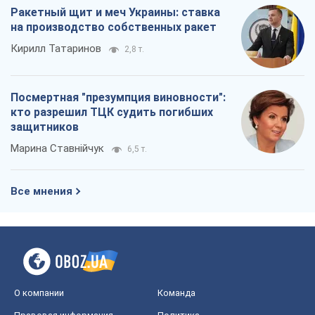
Все мнения
О компании
Команда
Правовая информация
Политика
конфиденциальности
Реклама на сайте
Документы
Редакционная политика
Журналисты OBOZ.UA на месте
событий
OBOZ.UA
Политика
Мир
Расследования
Блоги
Общество