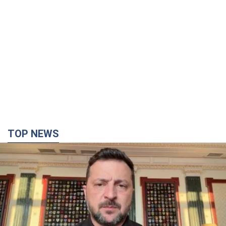
TOP NEWS
"Защита нашей жизни": Зеленский об
антибаллистической системе FREYJA,
санкциях против России и поддержке аграриев.
Видео
Европейские партнеры присоединяются к совместному
проекту
6 часов назад
59,4 т.