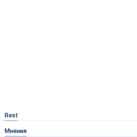
Rest
Мнения
Кремль переносит войну в тыл Европы:
под угрозой критическая логистика
Виктор Ягун
9,7 т.
На чьей стороне истории выступает
Дональд Трамп?
Виктор Каспрук
8,0 т.