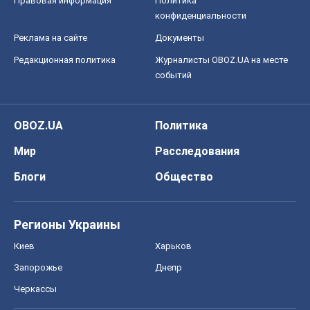
Регионы Украины
Киев
Харьков
Запорожье
Днепр
Черкассы
Спорт
Футбол
Баскетбол
Хоккей
Бокс
Формула-1
Моя школа
ГДЗ
Учебники
Онлайн уроки
ДПА