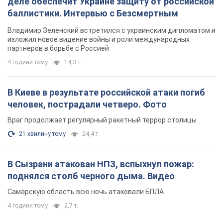
деле обеспечит Украине защиту от российской
баллистики. Интервью с Безсмертным
Владимир Зеленский встретился с украинским дипломатом и
изложил новое видение войны и роли международных
партнеров в борьбе с Россией
4 години тому
14,3 т.
В Киеве в результате российской атаки погиб
человек, пострадали четверо. Фото
Враг продолжает регулярный ракетный террор столицы
21 хвилину тому
24,4 т.
В Сызрани атакован НПЗ, вспыхнул пожар:
поднялся столб черного дыма. Видео
Самарскую область всю ночь атаковали БПЛА
4 години тому
2,7 т.