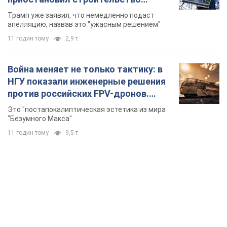
бального зала стоимостью 400 млн
Трамп уже заявил, что немедленно подаст
долларов
апелляцию, назвав это "ужасным решением"
11 годин тому
2,9 т.
Война меняет не только тактику: в
НГУ показали инженерные решения
против российских FPV-дронов.
Фото
Это "постапокалиптическая эстетика из мира
"Безумного Макса"
11 годин тому
9,5 т.