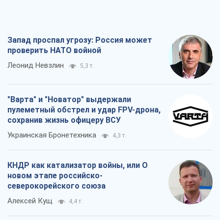
Запад проспал угрозу: Россия может
проверить НАТО войной
Леонид Невзлин
5,3 т.
"Варта" и "Новатор" выдержали
пулеметный обстрел и удар FPV-дрона,
сохранив жизнь офицеру ВСУ
Украинская Бронетехника
4,3 т.
КНДР как катализатор войны, или О
новом этапе российско-
северокорейского союза
Алексей Кущ
4,4 т.