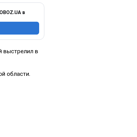
 OBOZ.UA в
й выстрелил в
й области.