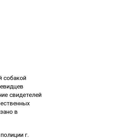
й собакой
чевидцев
ние свидетелей
щественных
зано в
полиции г.