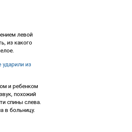
нением левой
ь, из какого
елое.
 ударили из
мом и ребенком
звук, похожий
ти спины слева.
а в больницу.