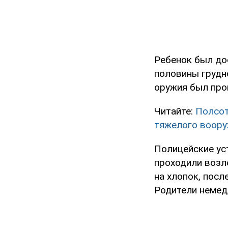
Ребенок был до
половины грудно
оружия был про
Читайте:
Полсот
тяжелого воор
Полицейские уст
проходили возле
на хлопок, посл
Родители немед