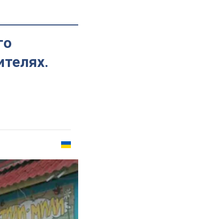
го
ителях.