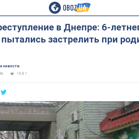
еступление в Днепре: 6-летне
пытались застрелить при род
е новости
46
18,8 т.