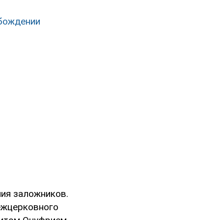
обождении
ия заложников.
межцерковного