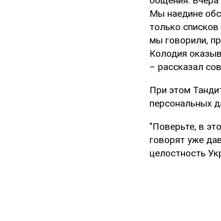
общения. Вчера
Мы наедине обс
только списков
мы говорили, п
Колодия оказыв
– рассказал сов
При этом Тандит
персональных д
"Поверьте, в эт
говорят уже дав
целостность Укр