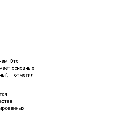
нам. Это
имает основные
ны", – отметил
тся
ества
пированных