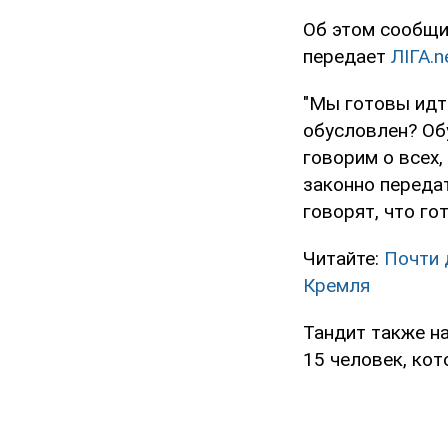
Об этом сообщи
передает
ЛІГА.n
"Мы готовы идт
обусловлен? Об
говорим о всех,
законно переда
говорят, что го
Читайте:
Почти 
Кремля
Тандит также н
15 человек, ко