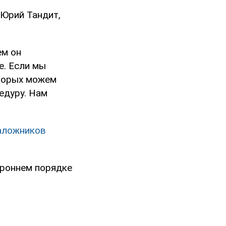
Юрий Тандит,
ем он
е. Если мы
оторых можем
едуру. Нам
заложников
ороннем порядке