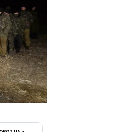
 OBOZ.UA в