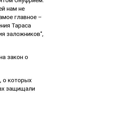
итом Онуфрием.
ей нам не
амое главное –
ния Тараса
я заложников",
на закон о
, о которых
ках защищали