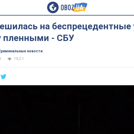
решилась на беспрецедентные 
у пленными - СБУ
Криминальные новости
2
10,2 т.