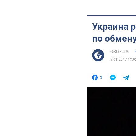
Украина 
по обмен
OBOZ.UA
5.01.2017 13:0
3