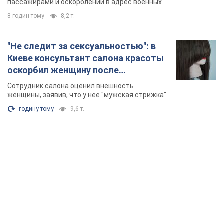
Видео
пассажирами и оскорблений в адрес военных
8 годин тому
8,2 т.
"Не следит за сексуальностью": в
Киеве консультант салона красоты
оскорбил женщину после
химиотерапии, разгорелся скандал.
Сотрудник салона оценил внешность
Фото
женщины, заявив, что у нее "мужская стрижка"
годину тому
9,6 т.