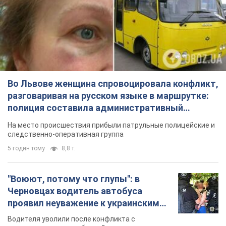
Во Львове женщина спровоцировала конфликт,
разговаривая на русском языке в маршрутке:
полиция составила административный
протокол. Видео
На место происшествия прибыли патрульные полицейские и
следственно-оперативная группа
5 годин тому
8,8 т.
"Воюют, потому что глупы": в
Черновцах водитель автобуса
проявил неуважение к украинским
военным и поплатился за это.
Водителя уволили после конфликта с