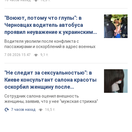
10 часов назад
10,6 т.
"Воюют, потому что глупы": в
Черновцах водитель автобуса
проявил неуважение к украинским
военным и поплатился за это.
Водителя уволили после конфликта с
Видео
пассажирами и оскорблений в адрес военных
7.08.2026 15:47
9,1 т.
"Не следит за сексуальностью": в
Киеве консультант салона красоты
оскорбил женщину после
химиотерапии, разгорелся скандал.
Сотрудник салона оценил внешность
Фото
женщины, заявив, что у нее "мужская стрижка"
7 часов назад
16,5 т.