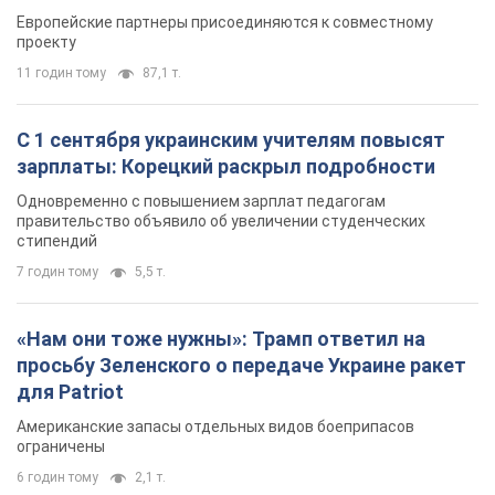
Видео
Европейские партнеры присоединяются к совместному
проекту
11 годин тому
87,1 т.
С 1 сентября украинским учителям повысят
зарплаты: Корецкий раскрыл подробности
Одновременно с повышением зарплат педагогам
правительство объявило об увеличении студенческих
стипендий
7 годин тому
5,5 т.
«Нам они тоже нужны»: Трамп ответил на
просьбу Зеленского о передаче Украине ракет
для Patriot
Американские запасы отдельных видов боеприпасов
ограничены
6 годин тому
2,1 т.