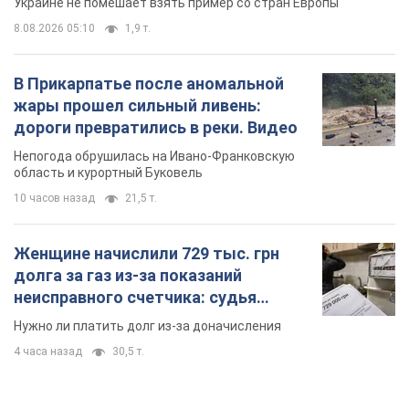
Украине не помешает взять пример со стран Европы
8.08.2026 05:10
1,9 т.
В Прикарпатье после аномальной
жары прошел сильный ливень:
дороги превратились в реки. Видео
Непогода обрушилась на Ивано-Франковскую
область и курортный Буковель
10 часов назад
21,5 т.
Женщине начислили 729 тыс. грн
долга за газ из-за показаний
неисправного счетчика: судья
вынес неожиданное решение
Нужно ли платить долг из-за доначисления
4 часа назад
30,5 т.