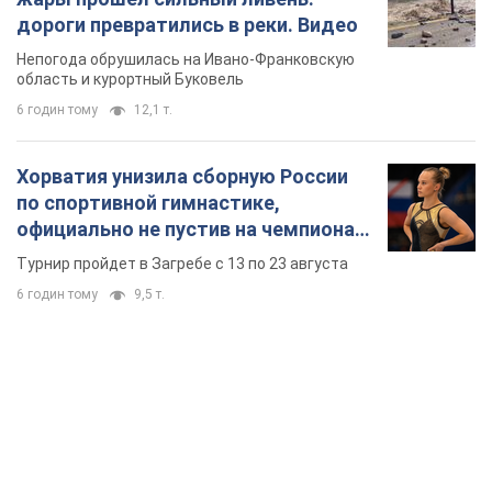
дороги превратились в реки. Видео
Непогода обрушилась на Ивано-Франковскую
область и курортный Буковель
6 годин тому
12,1 т.
Хорватия унизила сборную России
по спортивной гимнастике,
официально не пустив на чемпионат
Европы основных спортсменов
Турнир пройдет в Загребе с 13 по 23 августа
6 годин тому
9,5 т.