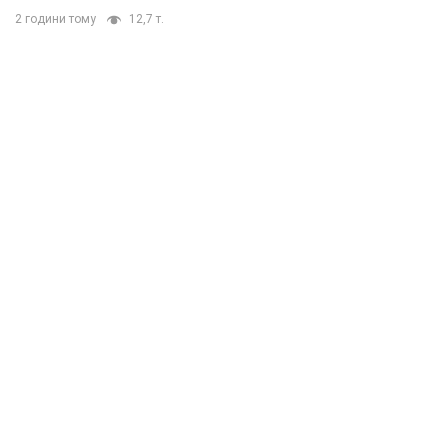
2 години тому
12,7 т.