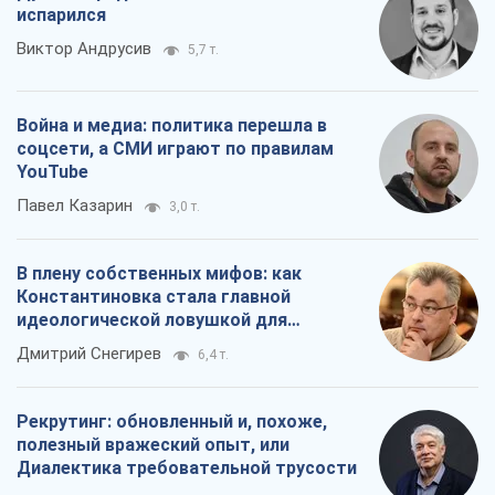
испарился
Виктор Андрусив
5,7 т.
Война и медиа: политика перешла в
соцсети, а СМИ играют по правилам
YouTube
Павел Казарин
3,0 т.
В плену собственных мифов: как
Константиновка стала главной
идеологической ловушкой для
российских оккупантов
Дмитрий Снегирев
6,4 т.
Рекрутинг: обновленный и, похоже,
полезный вражеский опыт, или
Диалектика требовательной трусости