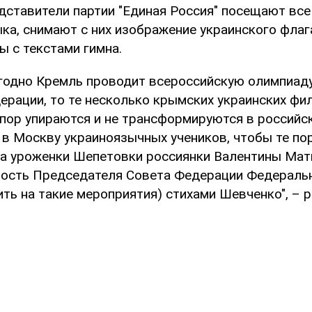
едставители партии "Единая Россия" посещают вс
ка, снимают с них изображение украинского флага
ы с текстами гимна.
годно Кремль проводит всероссийскую олимпиаду
ерации, то те несколько крымских украинских фи
 пор упираются и не трансформируются в российс
 в Москву украиноязычных учеников, чтобы те по
па уроженки Шепетовки россиянки Валентины Мат
ость Председателя Совета Федерации Федераль
ть на такие мероприятия) стихами Шевченко", – 