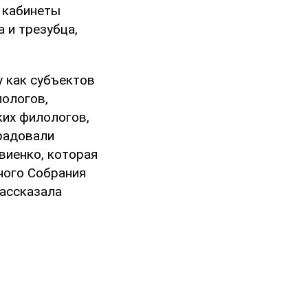
е кабинеты
 и трезубца,
 как субъектов
лологов,
ких филологов,
радовали
виенко, которая
ного Собрания
рассказала