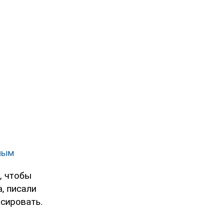
ным
, чтобы
, писали
ксировать.