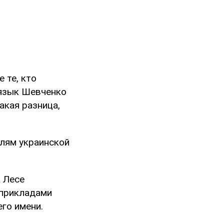
 те, кто
 язык Шевченко
акая разница,
елям украинской
к Лесе
 прикладами
его имени.