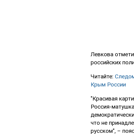
Левкова отмети
российских поли
Читайте:
Следом
Крым России
"Красивая карт
Россия-матушка
демократически 
что не принадл
русском", – поя