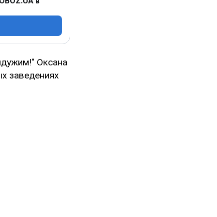
 OBOZ.UA в
йдужим!" Оксана
ых заведениях