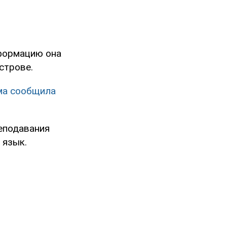
формацию она
строве.
ма сообщила
реподавания
 язык.