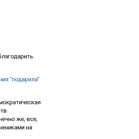
 благодарить
ния "подарила"
емократическая
ств
ечно же, все,
чениками на