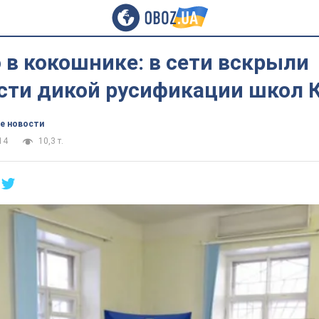
в кокошнике: в сети вскрыли
сти дикой русификации школ
е новости
14
10,3 т.