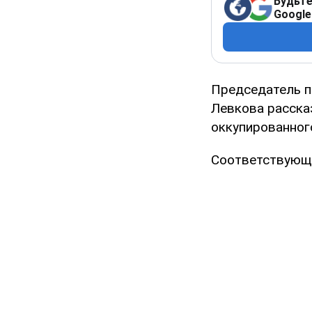
Будьте
Google
Председатель п
Левкова расска
оккупированног
Соответствующи