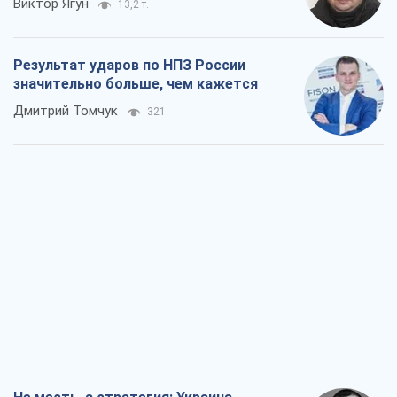
Не месть, а стратегия: Украина
заставляет Россию платить за войну
Виктор Андрусив
1,6 т.
Ответ на украинофобию – не
полонофобия, а сильное украинское
государство
Николай Княжицкий
1,1 т.
Мэр Москвы внезапно захотел мира,
как становятся послом в США и новые
украинские топ-рейтинги