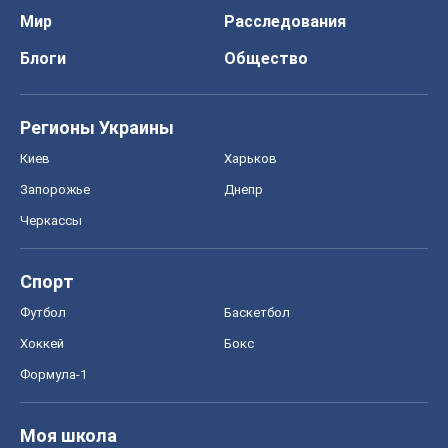
Хоккей
Бокс
Формула-1
Моя школа
ГДЗ
Учебники
Онлайн уроки
ДПА
ЗНО
НМТ
СНГ решебники
Авто
Тест Драйв
Электромобили
Акции
Сервис
Food Oboz