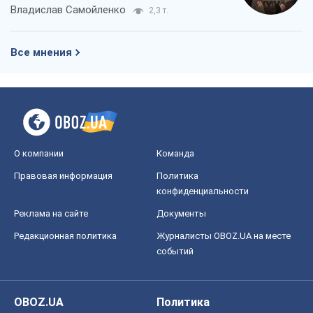
Редакционная политика
Журналисты OBOZ.UA на месте
событий
OBOZ.UA
Политика
Мир
Расследования
Блоги
Общество
Регионы Украины
Киев
Харьков
Запорожье
Днепр
Черкассы
Спорт
Футбол
Баскетбол