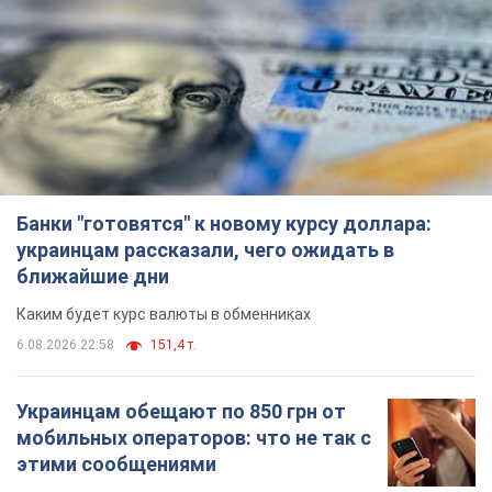
Украинцам обещают по 850 грн от
мобильных операторов: что не так с
этими сообщениями
Как не попасть в ловушку мошенников
6.08.2026 21:02
16,2 т.
Самый дорогой футболист
"Динамо" забил "Карабаху" уже на
10-й минуте матча. Видео
Поединок проходит в Польше
6.08.2026 20:48
6,8 т.