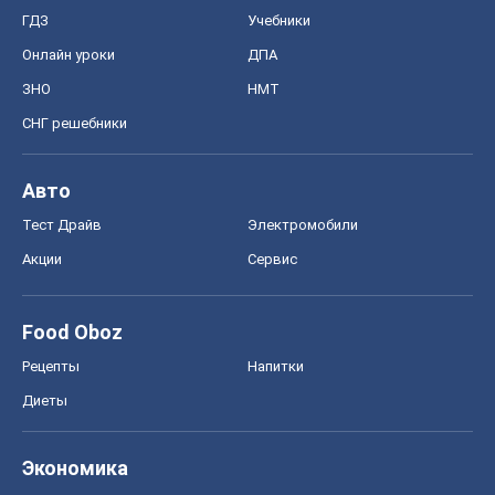
Рецепты
Напитки
Диеты
Экономика
Рынки и компании
Mакроэкономика
MedOboz
Новости медицины
MAMACLUB
Шоу
Афиша
Сплетни
Красота
Мода
Женский Журнал