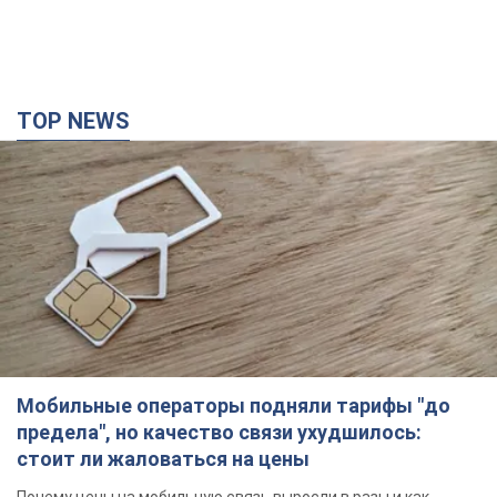
Мобильные операторы подняли тарифы "до
предела", но качество связи ухудшилось:
стоит ли жаловаться на цены
Почему цены на мобильную связь выросли в разы и как
улучшить качество интернета в телефоне
час назад
4,0 т.
В Екатеринбурге атакован склад Wildberries:
есть попадания, поднялся дым. Фото и видео
Россиянам не помогла даже работа ПВО
6 часов назад
10,7 т.
"Замечательный отец": в сети рассказали о
мужчине, которого Россия убила ударом по
Броварам. Фото