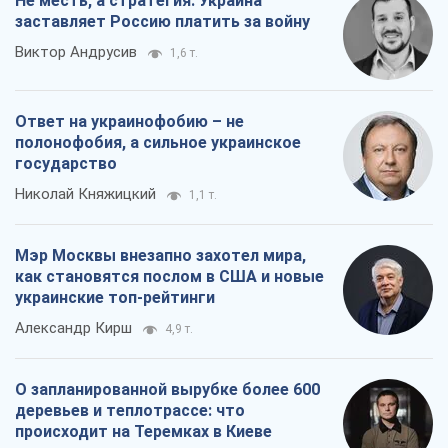
Александр Кирш
4,9 т.
О запланированной вырубке более 600
деревьев и теплотрассе: что
происходит на Теремках в Киеве
Владислав Самойленко
2,3 т.
Все мнения
О компании
Команда
Правовая информация
Политика
конфиденциальности
Реклама на сайте
Документы