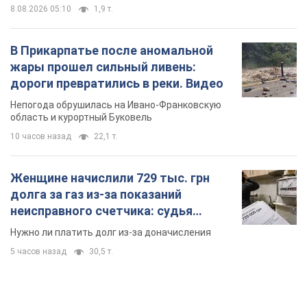
8.08.2026 05:10
1,9 т.
В Прикарпатье после аномальной
жары прошел сильный ливень:
дороги превратились в реки. Видео
Непогода обрушилась на Ивано-Франковскую
область и курортный Буковель
10 часов назад
22,1 т.
Женщине начислили 729 тыс. грн
долга за газ из-за показаний
неисправного счетчика: судья
вынес неожиданное решение
Нужно ли платить долг из-за доначисления
5 часов назад
30,5 т.