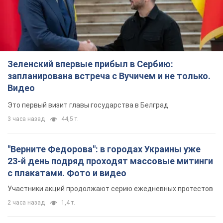
"Верните Федорова": в городах Украины уже
23-й день подряд проходят массовые митинги
с плакатами. Фото и видео
Участники акций продолжают серию ежедневных протестов
2 часа назад
1,4 т.
Сенат США одобрил законопроект Грэма о
санкциях против России: что дальше
Документ предусматривает новые экономические
ограничения
2 часа назад
3,4 т.