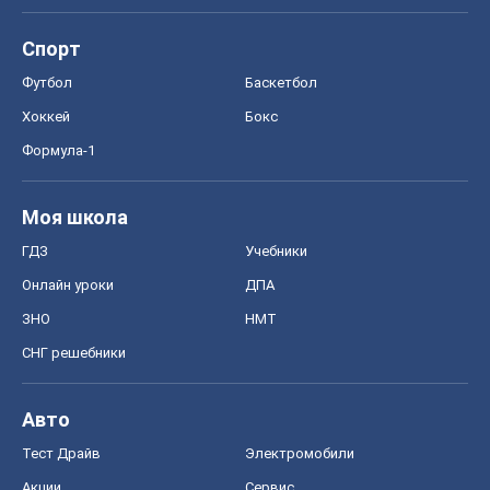
ЗНО
НМТ
СНГ решебники
Авто
Тест Драйв
Электромобили
Акции
Сервис
Food Oboz
Рецепты
Напитки
Диеты
Экономика
Рынки и компании
Mакроэкономика