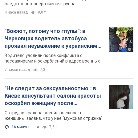
"Не следит за сексуальностью": в
Киеве консультант салона красоты
оскорбил женщину после
химиотерапии, разгорелся скандал.
Сотрудник салона оценил внешность
Фото
женщины, заявив, что у нее "мужская стрижка"
16 минут назад
7,6 т.