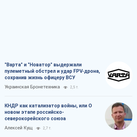
Украинская Бронетехника
2,5 т.
КНДР как катализатор войны, или О
новом этапе российско-
северокорейского союза
Алексей Кущ
2,7 т.
Выход в элиту ЧМ и триумф "Сокола":
что происходит в украинском хоккее
Александр Липенко
954
Что ожидает украинцев в 2026-2028
годах? Основные выводы из новых
прогнозов от НБУ
Василий Фурман
19,5 т.