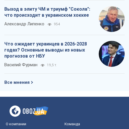
Все мнения
О компании
Команда
Правовая информация
Политика
конфиденциальности
Реклама на сайте
Документы
Редакционная политика
Журналисты OBOZ.UA на месте
событий
OBOZ.UA
Политика
Мир
Расследования