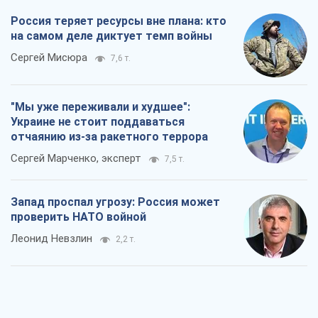
Запад проспал угрозу: Россия может
проверить НАТО войной
Леонид Невзлин
2,2 т.
"Варта" и "Новатор" выдержали
пулеметный обстрел и удар FPV-дрона,
сохранив жизнь офицеру ВСУ