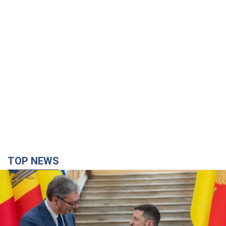
TOP NEWS
Зеленский впервые прибыл в Сербию:
запланирована встреча с Вучичем и не только.
Видео
Это первый визит главы государства в Белград
3 часа назад
44,5 т.