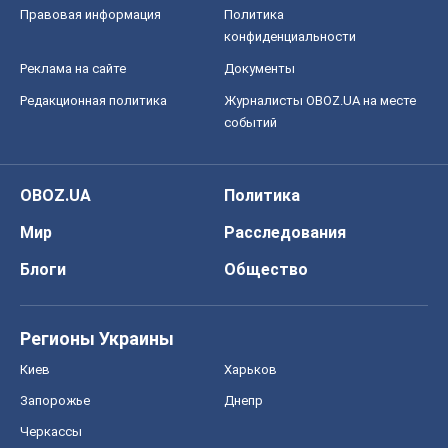
Блоги
Общество
Регионы Украины
Киев
Харьков
Запорожье
Днепр
Черкассы
Спорт
Футбол
Баскетбол
Хоккей
Бокс
Формула-1
Моя школа
ГДЗ
Учебники
Онлайн уроки
ДПА