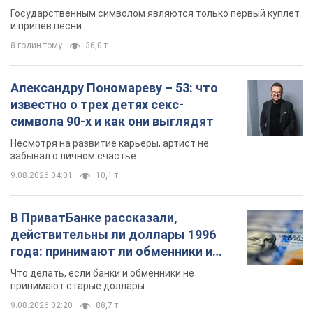
Государственным символом являются только первый куплет
и припев песни
8 годин тому
36,0 т.
Александру Пономареву – 53: что
известно о трех детях секс-
символа 90-х и как они выглядят
Несмотря на развитие карьеры, артист не
забывал о личном счастье
9.08.2026 04:01
10,1 т.
В ПриватБанке рассказали,
действительны ли доллары 1996
года: принимают ли обменники и
банки такие купюры
Что делать, если банки и обменники не
принимают старые доллары
9.08.2026 02:20
88,7 т.