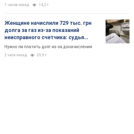
7 часов назад
14,2 т.
Женщине начислили 729 тыс. грн
долга за газ из-за показаний
неисправного счетчика: судья
вынес неожиданное решение
Нужно ли платить долг из-за доначисления
2 часа назад
29,9 т.