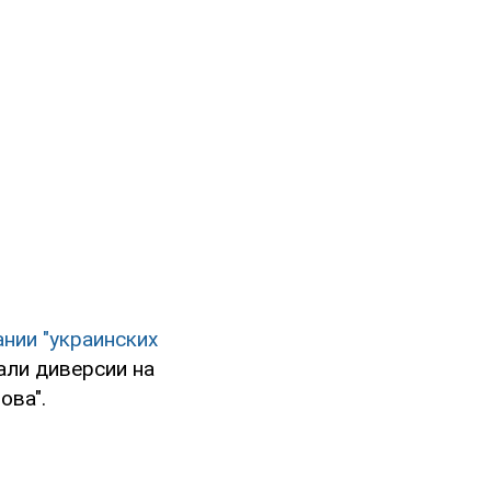
нии "украинских
али диверсии на
ова".