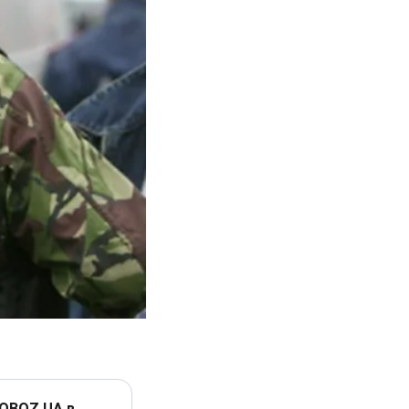
 OBOZ.UA в