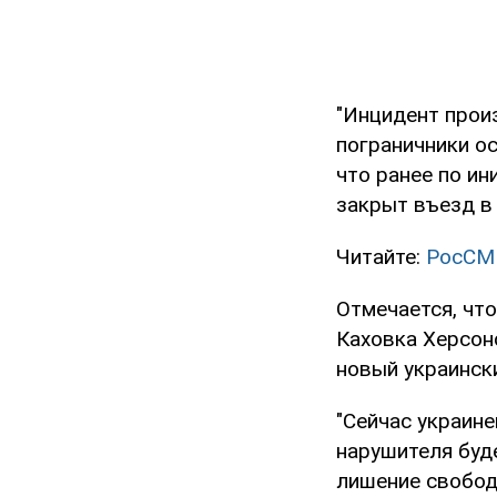
"Инцидент прои
пограничники о
что ранее по и
закрыт въезд в 
Читайте:
РосСМИ
Отмечается, чт
Каховка Херсонс
новый украински
"Сейчас украине
нарушителя буде
лишение свободы