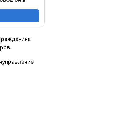
гражданина
ров.
ануправление