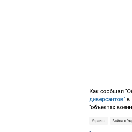
Как сообщал "О
диверсантов"
в 
"объектах воен
Украина
Война в Ук