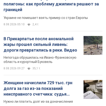
полигоны: как проблему джипинга решают за
границей
Украине не помешает взять пример со стран Европы
8.08.2026 05:10
2,4 т.
В Прикарпатье после аномальной
жары прошел сильный ливень:
дороги превратились в реки. Видео
Непогода обрушилась на Ивано-Франковскую
область и курортный Буковель
8.08.2026 09:27
35,1 т.
Женщине начислили 729 тыс. грн
долга за газ из-за показаний
неисправного счетчика: судья
вынес неожиданное решение
Нужно ли платить долг из-за доначисления