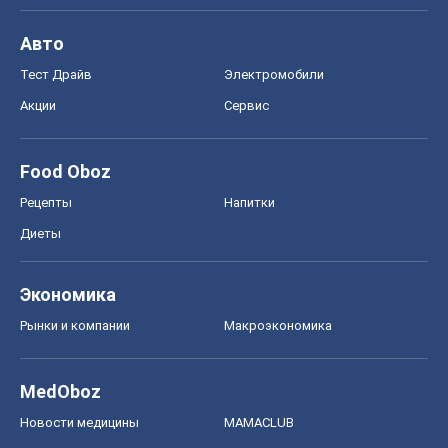
Рецепты
Напитки
Диеты
Экономика
Рынки и компании
Mакроэкономика
MedOboz
Новости медицины
MAMACLUB
Шоу
Афиша
Сплетни
Красота
Мода
Женский Журнал