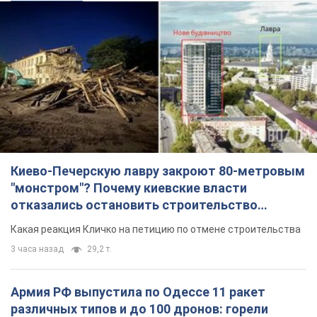
Киево-Печерскую лавру закроют 80-метровым
"монстром"? Почему киевские власти
отказались остановить строительство
небоскреба "московского верующего"
Какая реакция Кличко на петицию по отмене строительства
3 часа назад
29,2 т.
Армия РФ выпустила по Одессе 11 ракет
различных типов и до 100 дронов: горели
исторические здания, есть пострадавшие.
Фото и видео
Для террора враг применил ракеты и дроны
33 минуты назад
54,2 т.
МИД Болгарии вызвал украинского посла из-за
инцидента с дроном: что произошло
Беседа состоится 10 августа