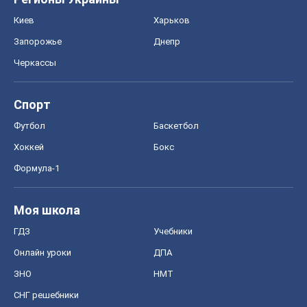
Хоккей
Бокс
Формула-1
Моя школа
ГДЗ
Учебники
Онлайн уроки
ДПА
ЗНО
НМТ
СНГ решебники
Авто
Тест Драйв
Электромобили
Акции
Сервис
Food Oboz