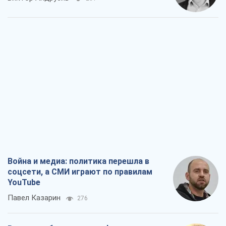
Война и медиа: политика перешла в
соцсети, а СМИ играют по правилам
YouTube
Павел Казарин
276
В плену собственных мифов: как
Константиновка стала главной
идеологической ловушкой для
российских оккупантов
Дмитрий Снегирев
1,7 т.
Рекрутинг: обновленный и, похоже,
полезный вражеский опыт, или
Диалектика требовательной трусости