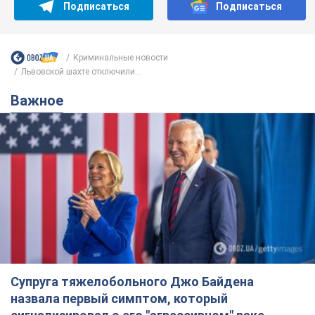
Супруга тяжелобольного Джо Байдена
назвала первый симптом, который
сигнализировал о его "агрессивном" раке
Сначала врачи не обратили на это должного внимания
6.08.2026 12:46
17,3 т.
Отпуск Леси Никитюк в Карпатах
обернулся скандалом: почему
ведущую несправедливо захейтили