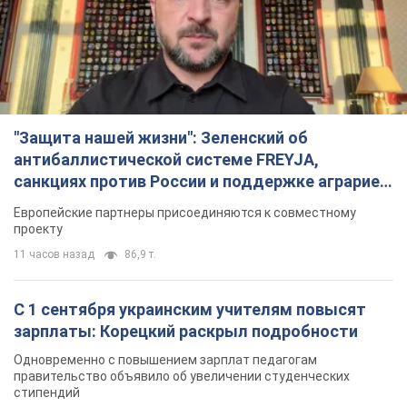
санкциях против России и поддержке аграриев.
Видео
Европейские партнеры присоединяются к совместному
проекту
11 часов назад
86,9 т.
С 1 сентября украинским учителям повысят
зарплаты: Корецкий раскрыл подробности
Одновременно с повышением зарплат педагогам
правительство объявило об увеличении студенческих
стипендий
7 часов назад
5,5 т.
«Нам они тоже нужны»: Трамп ответил на
просьбу Зеленского о передаче Украине ракет
для Patriot
Американские запасы отдельных видов боеприпасов
ограничены
6 часов назад
2,1 т.