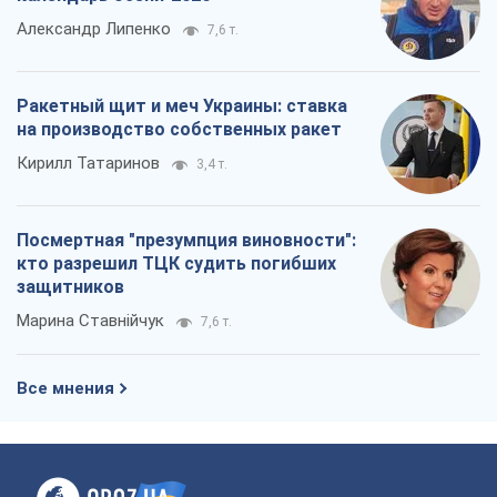
Посмертная "презумпция виновности":
кто разрешил ТЦК судить погибших
защитников
Марина Ставнійчук
7,6 т.
Все мнения
О компании
Команда
Правовая информация
Политика
конфиденциальности
Реклама на сайте
Документы
Редакционная политика
Журналисты OBOZ.UA на месте
событий