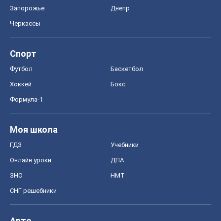
Формула-1
Моя школа
ГДЗ
Учебники
Онлайн уроки
ДПА
ЗНО
НМТ
СНГ решебники
Авто
Тест Драйв
Электромобили
Акции
Сервис
Food Oboz
Рецепты
Напитки
Диеты