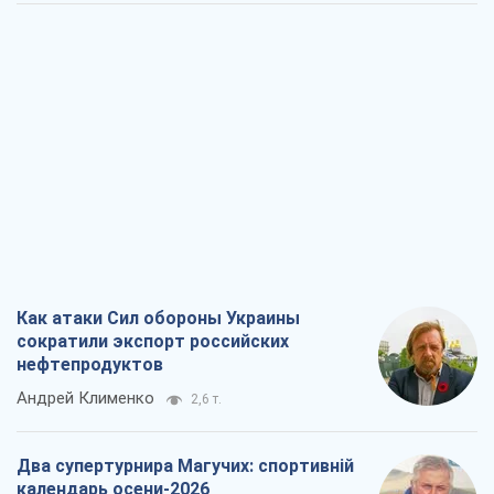
Как атаки Сил обороны Украины
сократили экспорт российских
нефтепродуктов
Андрей Клименко
2,6 т.
Два супертурнира Магучих: спортивній
календарь осени-2026
Александр Липенко
7,6 т.
Ракетный щит и меч Украины: ставка
на производство собственных ракет
Кирилл Татаринов
3,4 т.