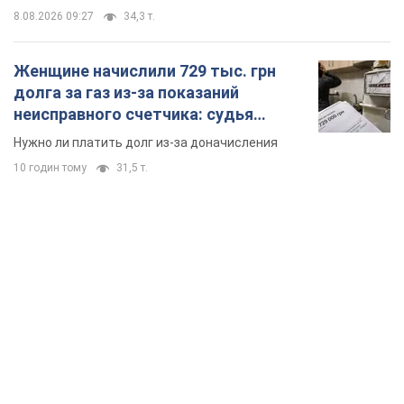
8.08.2026 09:27
34,3 т.
Женщине начислили 729 тыс. грн
долга за газ из-за показаний
неисправного счетчика: судья
вынес неожиданное решение
Нужно ли платить долг из-за доначисления
10 годин тому
31,5 т.