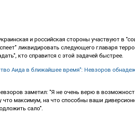
украинская и российская стороны участвуют в "с
 успеет" ликвидировать следующего главаря терро
дать", кто справится с этой задачей быстрее.
ство Аида в ближайшее время": Невзоров обнаде
Невзоров заметил: "Я не очень верю в возможност
у что максимум, на что способны ваши диверсион
одложить сало".