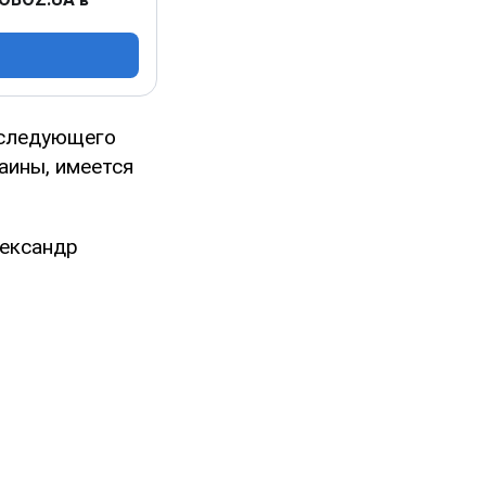
 следующего
раины, имеется
лександр