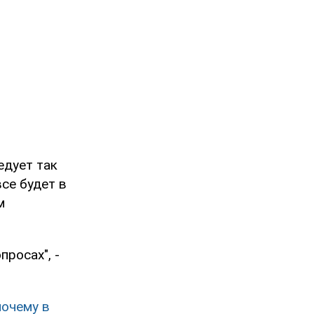
едует так
се будет в
м
просах", -
почему в