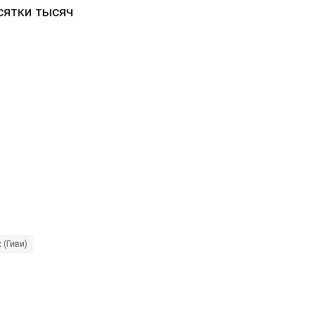
сятки тысяч
 (Гиви)