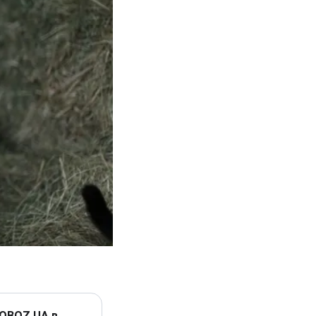
 OBOZ.UA в