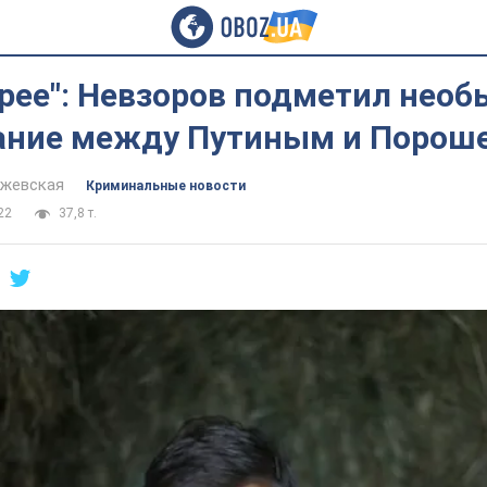
рее": Невзоров подметил необ
ание между Путиным и Порош
йжевская
Криминальные новости
22
37,8 т.