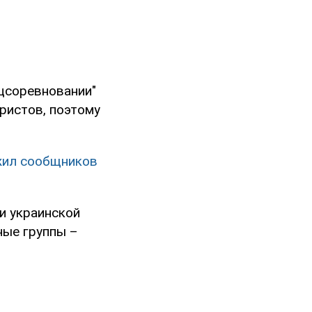
оцсоревновании"
ристов, поэтому
жил сообщников
и украинской
ные группы –