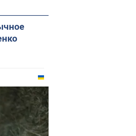
ычное
енко