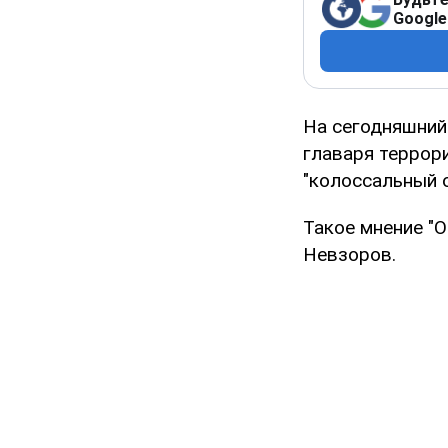
Google
На сегодняшний
главаря террори
"колоссальный о
Такое мнение "
Невзоров.