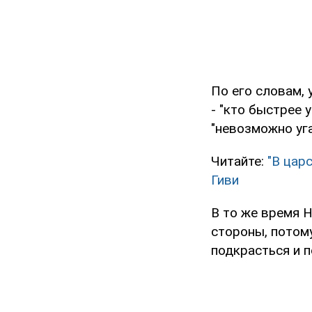
По его словам, 
- "кто быстрее
"невозможно уга
Читайте:
"В цар
Гиви
В то же время 
стороны, потом
подкрасться и п