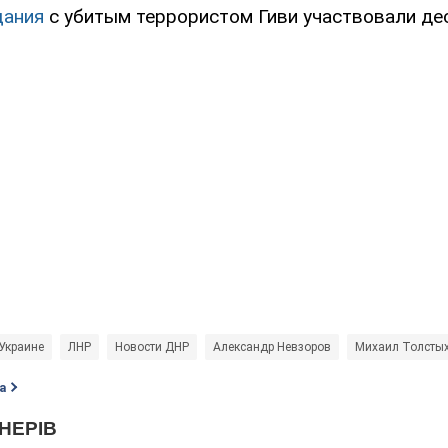
щания
с убитым террористом Гиви участвовали де
Украине
ЛНР
Новости ДНР
Александр Невзоров
Михаил Толстых
а