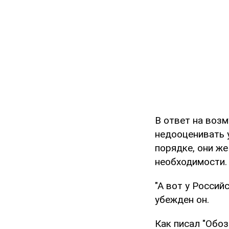
В ответ на возм
недооценивать у
порядке, они же
необходимости.
"А вот у Россий
убежден он.
Как писал "Обо