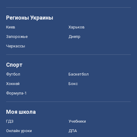
Спорт
Футбол
Баскетбол
Хоккей
Бокс
Формула-1
Моя школа
ГДЗ
Учебники
Онлайн уроки
ДПА
ЗНО
НМТ
СНГ решебники
Авто
Тест Драйв
Электромобили
Акции
Сервис