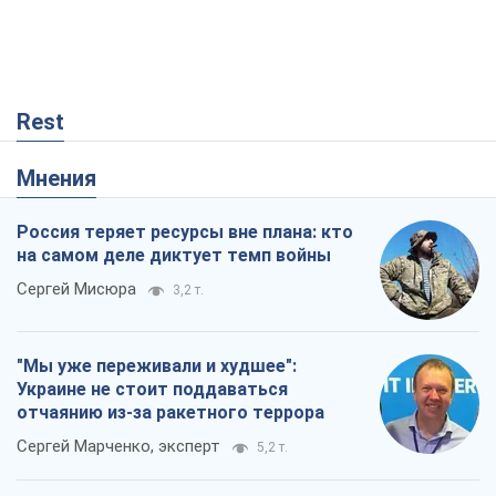
Россия теряет ресурсы вне плана: кто
на самом деле диктует темп войны
Сергей Мисюра
3,2 т.
"Мы уже переживали и худшее":
Украине не стоит поддаваться
отчаянию из-за ракетного террора
Сергей Марченко, эксперт
5,2 т.
КНДР как катализатор войны, или О
новом этапе российско-
северокорейского союза
Алексей Кущ
237