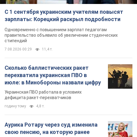
Сколько баллистических ракет
перехватила украинская ПВО в
июле: в Минобороны назвали цифру
Украинская ПВО работала в условиях
дефицита ракет-перехватчиков
годину тому
4,8 т.
Аурика Ротару через суд изменила
свою пенсию, на которую ранее
жаловалась: сколько получала
певица
В выплату не была включена зарплата
артистки за время работы в Черновицкой
филармонии
за 12 годин