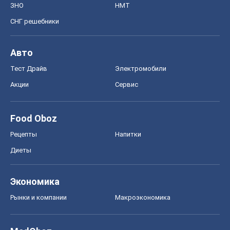
Food Oboz
Рецепты
Напитки
Диеты
Экономика
Рынки и компании
Mакроэкономика
MedOboz
Новости медицины
MAMACLUB
Шоу
Афиша
Сплетни
Красота
Мода
Женский Журнал