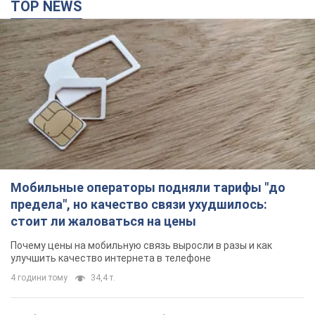
Мобильные операторы подняли тарифы "до
предела", но качество связи ухудшилось:
стоит ли жаловаться на цены
Почему цены на мобильную связь выросли в разы и как
улучшить качество интернета в телефоне
4 години тому
34,4 т.
"Работаем над тем, чтобы получить
комплекты с ракетами для ПВО": Зеленский
заслушал доклад Драпатого и объявил о
новых мерах
В частности, он обсудил с главнокомандующим кадровые
вопросы в украинской армии
2 години тому
1,0 т.
В оккупированной Ялте прогремели мощные