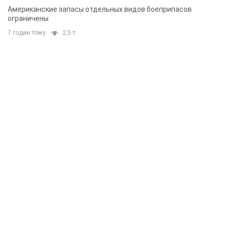
Американские запасы отдельных видов боеприпасов
ограничены
7 годин тому
2,5 т.