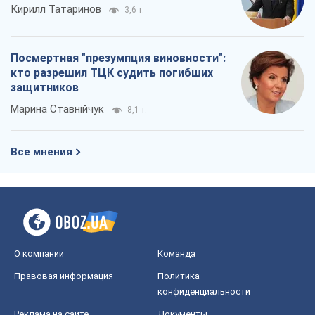
Кирилл Татаринов
3,6 т.
Посмертная "презумпция виновности":
кто разрешил ТЦК судить погибших
защитников
Марина Ставнійчук
8,1 т.
Все мнения
О компании
Команда
Правовая информация
Политика
конфиденциальности
Реклама на сайте
Документы