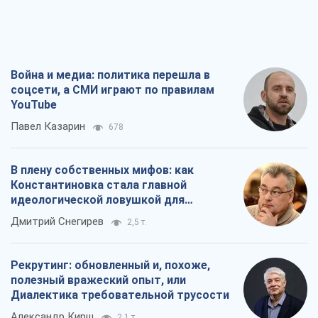
В плену собственных мифов: как
Константиновка стала главной
идеологической ловушкой для
российских оккупантов
Дмитрий Снегирев
2,5 т.
Рекрутинг: обновленный и, похоже,
полезный вражеский опыт, или
Диалектика требовательной трусости
Александр Кирш
2,1 т.
Ни оружия, ни людей: как Лукашенко
создает новую армию
Игар Тышкевич
16,8 т.
Все мнения