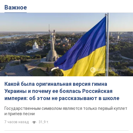
Какой была оригинальная версия гимна
Украины и почему ее боялась Российская
империя: об этом не рассказывают в школе
Государственным символом являются только первый куплет
и припев песни
7 часов назад
31,9 т.
Александру Пономареву – 53: что
известно о трех детях секс-
символа 90-х и как они выглядят
Несмотря на развитие карьеры, артист не
забывал о личном счастье
9.08.2026 04:01
9,8 т.