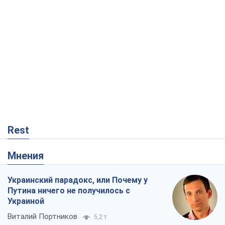
Rest
Мнения
Украинский парадокс, или Почему у
Путина ничего не получилось с
Украиной
Виталий Портников
5,2 т.
Москва выдвигает претензии Пекину:
дружба превращается в зависимость
России от Китая
Виктор Каспрук
6,2 т.
Дух Анкориджа окончательно