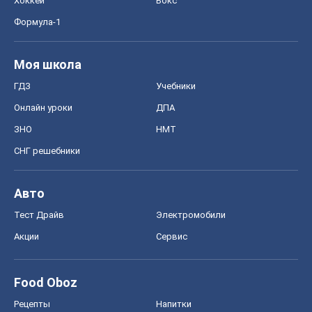
СНГ решебники
Авто
Тест Драйв
Электромобили
Акции
Сервис
Food Oboz
Рецепты
Напитки
Диеты
Экономика
Рынки и компании
Mакроэкономика
MedOboz