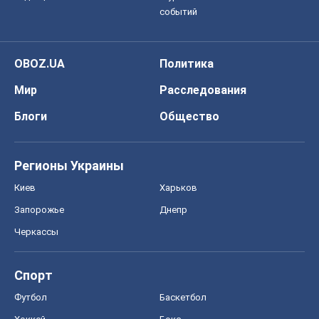
Регионы Украины
Киев
Харьков
Запорожье
Днепр
Черкассы
Спорт
Футбол
Баскетбол
Хоккей
Бокс
Формула-1
Моя школа
ГДЗ
Учебники
Онлайн уроки
ДПА
ЗНО
НМТ