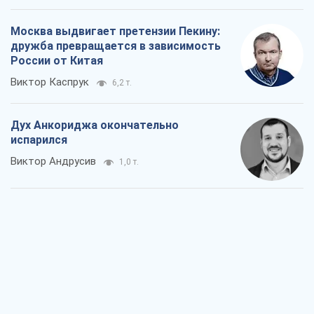
испарился
Виктор Андрусив
1,0 т.
Война и медиа: политика перешла в
соцсети, а СМИ играют по правилам
YouTube
Павел Казарин
678