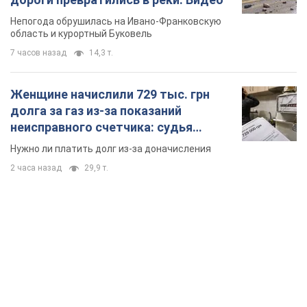
Непогода обрушилась на Ивано-Франковскую
область и курортный Буковель
7 часов назад
14,3 т.
Женщине начислили 729 тыс. грн
долга за газ из-за показаний
неисправного счетчика: судья
вынес неожиданное решение
Нужно ли платить долг из-за доначисления
2 часа назад
29,9 т.