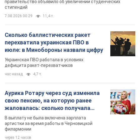
правительство объявило об увеличении студенческих
стипендий
7.08.2026 00:29
11,4 т.
Сколько баллистических ракет
перехватила украинская ПВО в
июле: в Минобороны назвали цифру
Украинская ПВО работала в условиях
дефицита ракет-перехватчиков
час назад
4,7 т.
Аурика Ротару через суд изменила
свою пенсию, на которую ранее
жаловалась: сколько получала
певица
В выплату не была включена зарплата
артистки за время работы в Черновицкой
филармонии
через 12 часов