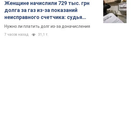
Женщине начислили 729 тыс. грн
долга за газ из-за показаний
неисправного счетчика: судья
вынес неожиданное решение
Нужно ли платить долг из-за доначисления
7 часов назад
31,1 т.