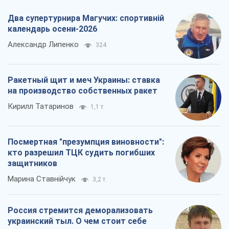
Два супертурнира Магучих: спортивній
календарь осени-2026
Александр Липенко
324
Ракетный щит и меч Украины: ставка
на производство собственных ракет
Кирилл Татаринов
1,1 т.
Посмертная "презумпция виновности":
кто разрешил ТЦК судить погибших
защитников
Марина Ставнійчук
3,2 т.
Россия стремится деморализовать
украинский тыл. О чем стоит себе