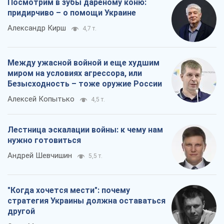
"Когда хочется мести": почему
стратегия Украины должна оставаться
другой
Серж Марко
6,1 т.
Все мнения
О компании
Команда
Правовая информация
Политика
конфиденциальности
Реклама на сайте
Документы
Редакционная политика
Журналисты OBOZ.UA на месте