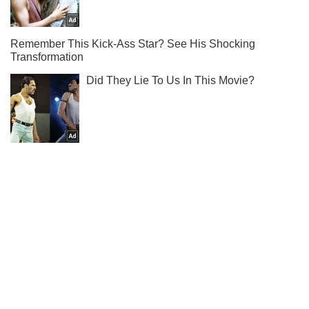
Ты еще не подписан на наш Telegram? Быстро жми!
Подписаться
Подписаться
Криминальные новости
Война затянется: журналист...
Важное