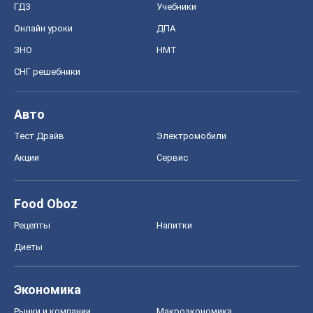
Диеты
Экономика
Рынки и компании
Mакроэкономика
MedOboz
Новости медицины
MAMACLUB
Шоу
Афиша
Сплетни
Красота
Мода
Женский Журнал