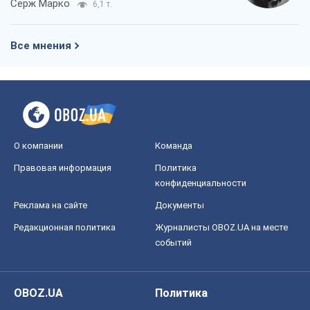
событий
OBOZ.UA
Политика
Мир
Расследования
Блоги
Общество
Регионы Украины
Киев
Харьков
Запорожье
Днепр
Черкассы
Спорт
Футбол
Баскетбол
Хоккей
Бокс