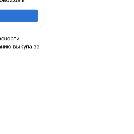
 OBOZ.UA в
асности
анию выкупа за