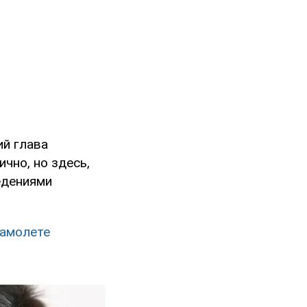
ий глава
чно, но здесь,
едениями
самолете