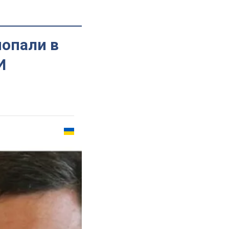
попали в
И