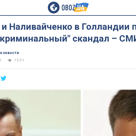
 и Наливайченко в Голландии 
-криминальный" скандал – СМ
е новости
0
13,3 т.