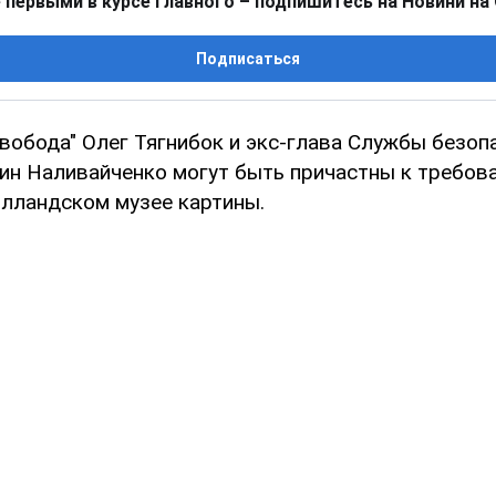
 первыми в курсе главного – подпишитесь на Новини на
Подписаться
Свобода" Олег Тягнибок и экс-глава Службы безоп
ин Наливайченко могут быть причастны к требов
олландском музее картины.