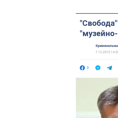
"Свобода"
"музейно
Криминальны
7.12.2015 14:3
0