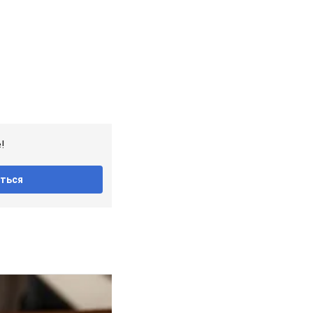
!
ться