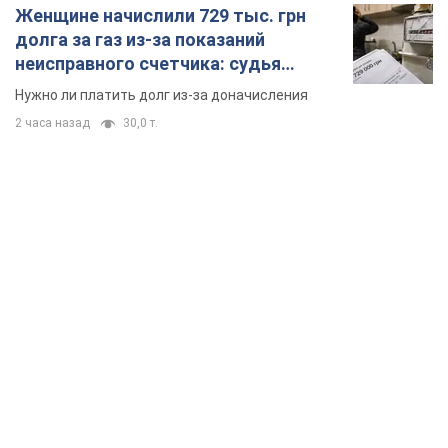
Женщине начислили 729 тыс. грн
долга за газ из-за показаний
неисправного счетчика: судья
вынес неожиданное решение
Нужно ли платить долг из-за доначисления
2 часа назад
30,0 т.