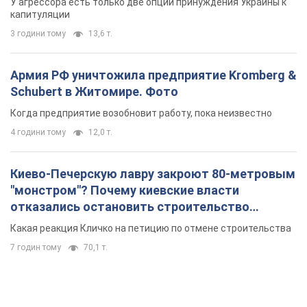
У агрессора есть только две опции принуждения Украины к
капитуляции
3 години тому
13,6 т.
Армия РФ уничтожила предприятие Kromberg &
Schubert в Житомире. Фото
Когда предприятие возобновит работу, пока неизвестно
4 години тому
12,0 т.
Киево-Печерскую лавру закроют 80-метровым
"монстром"? Почему киевские власти
отказались остановить строительство
небоскреба "московского верующего"
Какая реакция Кличко на петицию по отмене строительства
7 годин тому
70,1 т.