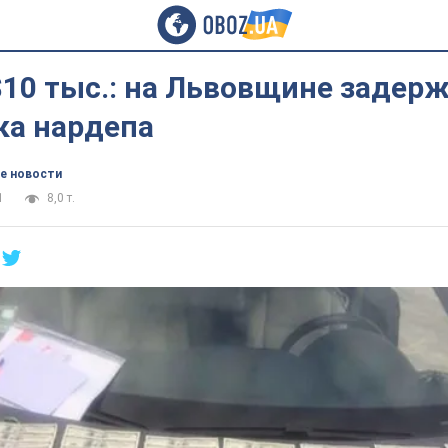
$10 тыс.: на Львовщине задер
а нардепа
е новости
1
8,0 т.