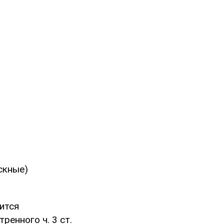
скные)
ится
ренного ч. 3 ст.