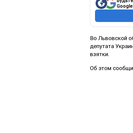
Будьте
Google
Во Львовской о
депутата Украи
взятки.
Об этом сообщи