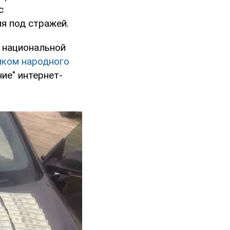
с
я под стражей.
и национальной
иком народного
ие" интернет-