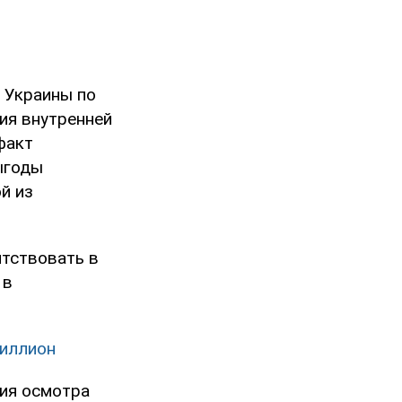
 Украины по
ия внутренней
факт
ыгоды
й из
ятствовать в
 в
миллион
ния осмотра